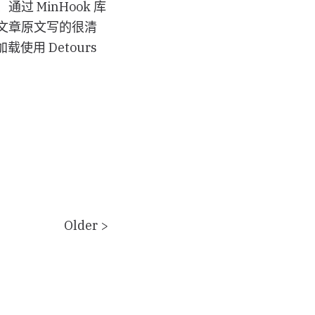
通过 MinHook 库
课程文章原文写的很清
载使用 Detours
Older >