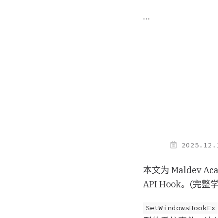
…
2025.12.
本文为 Maldev A
API Hook。(
SetWindowsHookEx