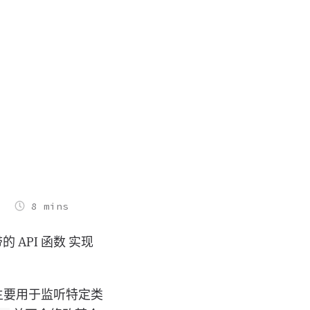
8 mins
带的 API 函数 实现
。它主要用于监听特定类