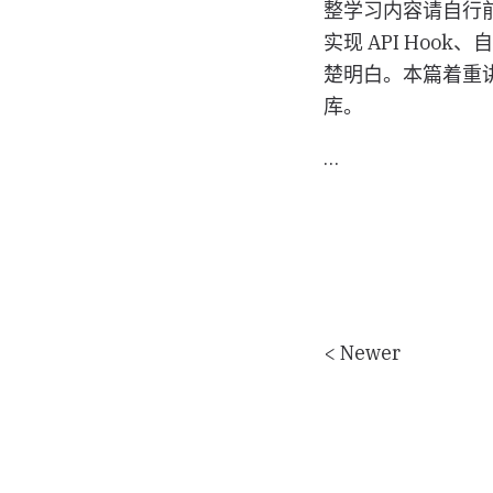
整学习内容请自行
实现 API Hoo
楚明白。本篇着重讲解下
库。
…
< Newer