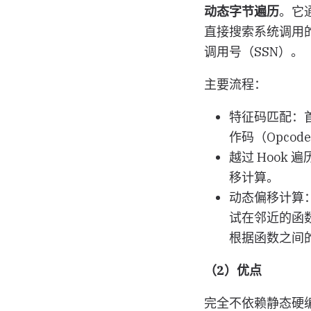
动态字节遍历
。它
直接搜索系统调用
调用号（SSN）。
主要流程：
特征码匹配：
作码（Opco
越过 Hook 
移计算。
动态偏移计算
试在邻近的函数
根据函数之间
（2）优点
完全不依赖静态硬