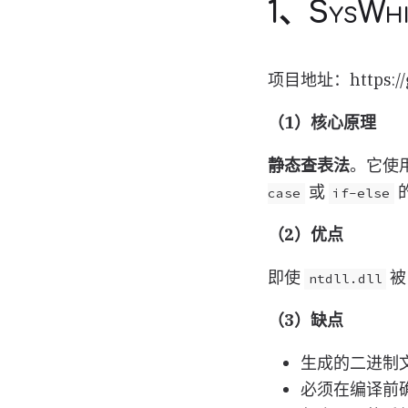
1、SysWh
项目地址：https://gi
（1）核心原理
静态查表法
。它使用
或
case
if-else
（2）优点
即使
被
ntdll.dll
（3）缺点
生成的二进制
必须在编译前确定