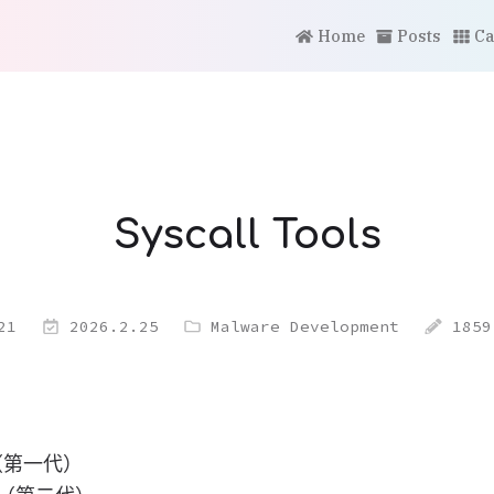
Home
Posts
Ca
Syscall Tools
21
2026.2.25
Malware Development
1859
s（第一代）