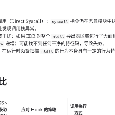
Direct Syscall）：
指令仍在恶意模块中执行
syscall
址发现调用栈异常。
干扰：如果 EDR 对整个
导出表区域进行了大面
ntdll
递增）可能找不到任何干净的特征码，导致失效。
cw
：在运行时频繁扫描
的行为本身具有一定的行为特
ntdll
。
比
SSN
调用执行
获取
应对 Hook 的策略
方式