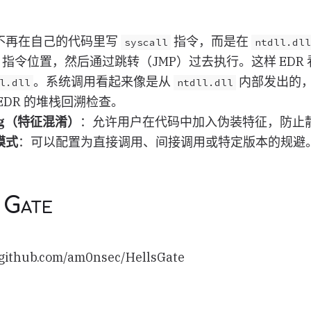
不再在自己的代码里写
指令，而是在
syscall
ntdll.dll
指令位置，然后通过跳转（JMP）过去执行。这样 EDR
。系统调用看起来像是从
内部发出的
l.dll
ntdll.dll
EDR 的堆栈回溯检查。
ing（特征混淆）
：允许用户在代码中加入伪装特征，防止
模式
：可以配置为直接调用、间接调用或特定版本的规避
 Gate
thub.com/am0nsec/HellsGate