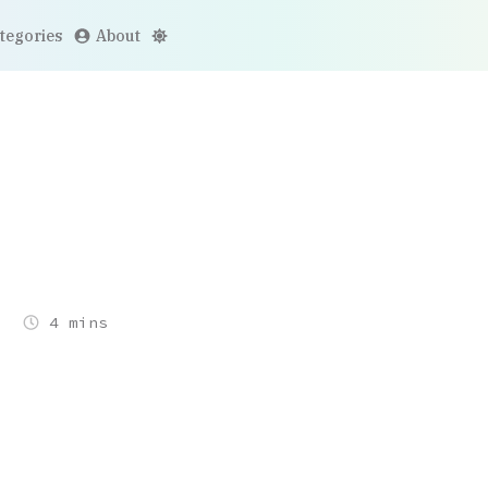
tegories
About
4 mins