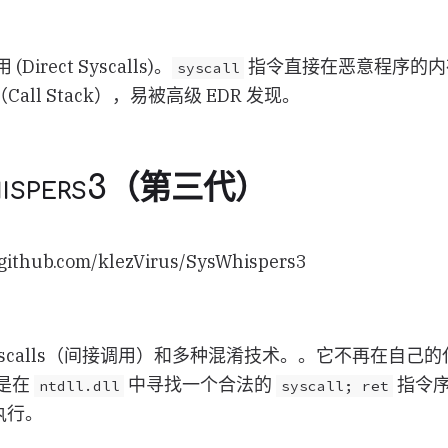
irect Syscalls)。
指令直接在恶意程序的内
syscall
ll Stack），易被高级 EDR 发现。
hispers3（第三代）
thub.com/klezVirus/SysWhispers3
ct Syscalls（间接调用）和多种混淆技术。。它不再在自己
是在
中寻找一个合法的
指令
ntdll.dll
syscall; ret
执行。