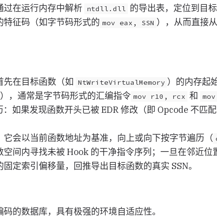
通过在运行内存中解析
的导出表，定位到目标
ntdll.dll
的特征码（如字节码形式的
），从而直接
mov eax, SSN
首先在目标函数（如
）的内存起
NtWriteVirtualMemory
de），通常是字节码形式的汇编指令
和
mov r10, rcx
mov
遍历：如果发现函数开头已被 EDR 修改（即 Opcode 不
：它会以当前函数地址为基准，向上或向下按字节遍历（
空间内寻找未被 Hook 的干净指令序列；一旦在邻近位置
的固定索引偏移量，回推导出目标函数的真实 SSN。
编码的数据库，具有极强的环境自适应性。