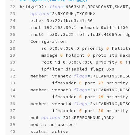
bridge102: 
flags
=
8863<UP,BROADCAST,SMART,R
options
=
	inet6 fe80::3c22:fbff:fed3:4166%bridge
		id 0:0:0:0:0:0 priority 
0
 hellotim
		maxage 
0
 holdcnt 
0
 proto stp maxad
		root id 0:0:0:0:0:0 priority 
0
 ifc
	member: vmenet2 
flags
=
	        ifmaxaddr 
0
 port 
27
 priority 
0
	member: vmenet3 
flags
=
	        ifmaxaddr 
0
 port 
29
 priority 
0
	member: vmenet4 
flags
=
	        ifmaxaddr 
0
 port 
30
 priority 
0
	nd6 
options
=