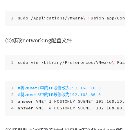
sudo /Applications/VMware
\ 
(2)修改networking配置文件
sudo vim /Library/Preferences/VMware
\ 
#将vmnet1中的IP段修改为192.168.10.0
#将vmnet8中的IP段修改为192.168.80.0
answer VNET_1_HOSTONLY_SUBNET 192.168.10.0
answer VNET_8_HOSTONLY_SUBNET 192.168.80.0