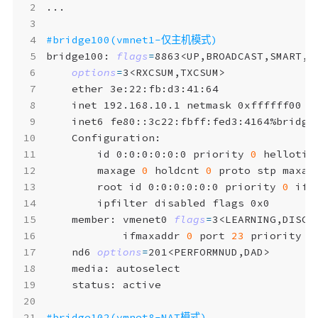
#bridge100(vmnet1-仅主机模式)
bridge100: 
flags
=
8863<UP,BROADCAST,SMART,R
options
=
	inet6 fe80::3c22:fbff:fed3:4164%bridge
		id 0:0:0:0:0:0 priority 
0
 hellotim
		maxage 
0
 holdcnt 
0
 proto stp maxad
		root id 0:0:0:0:0:0 priority 
0
 ifc
	member: vmenet0 
flags
=
	        ifmaxaddr 
0
 port 
23
 priority 
0
	nd6 
options
=
#bridge102(vmnet8-NAT模式)