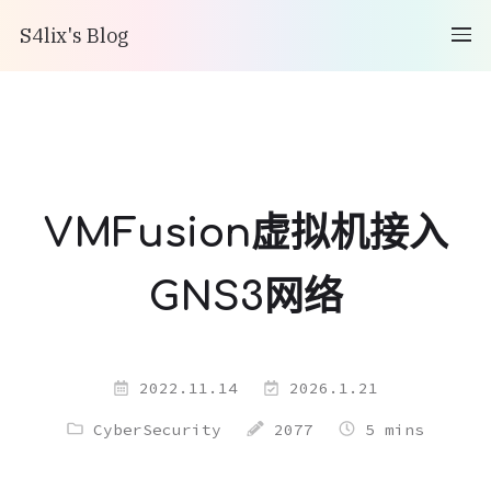
S4lix's Blog
VMFusion虚拟机接入
GNS3网络
2022.11.14
2026.1.21
CyberSecurity
2077
5 mins