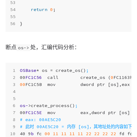
return
0
;
}
断点
处，汇编代码分析：
os->
OSBase
*
os
=
create_os
()
00
FC1C56
call
create_os
(
0
FC1163h
)
00
FC1C5B
mov
dword
ptr
[
os
],
eax
os-
>
create_process
()
00
FC1C5E
mov
eax
,
dword
ptr
[
os
]
40
9
b
fc
00
11
11
11
11
22
22
22
22
fd
fd