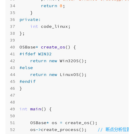
return
0
;
}
private
:
int
code_linux
;
};
OSBase
*
create_os
()
{
return
new
Win32OS
();
return
new
LinuxOS
();
}
int
main
()
{
OSBase
*
os
=
create_os
();
os
->
create_process
();