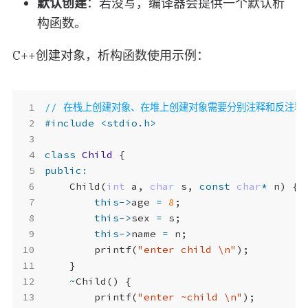
默认创建
：若没写，编译器会提供一个默认析
构函数。
C++创建对象，析构函数使用示例：
#include
<stdio.h>
class
Child
{
public
:
Child
(
int
a
,
char
s
,
const
char
*
n
)
{
this
->
age
=
8
;
this
->
sex
=
s
;
this
->
name
=
n
;
printf
(
"enter child 
\n
"
);
}
~
Child
()
{
printf
(
"enter ~child 
\n
"
);