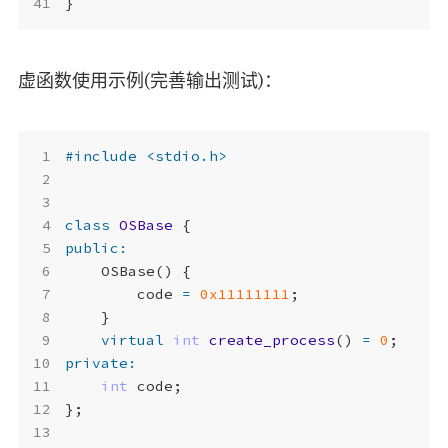
}
虚函数使用示例(完善输出测试)：
#include
<stdio.h>
class
OSBase
{
public
:
OSBase
()
{
code
=
0x11111111
;
}
virtual
int
create_process
()
=
0
;
private
:
int
code
;
};