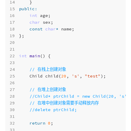
}
public
:
int
age
;
char
sex
;
const
char
*
name
;
};
int
main
()
{
Child
child
(
20
,
's'
,
"test"
);
return
0
;