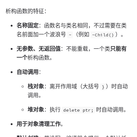
析构函数的特征：
名称固定
：函数名与类名相同，不过需要在类
名前面加一个波浪号
（例如
）。
~
~Child()
无参数、无返回值
：不能重载，一个类
只能有
一个
析构函数。
自动调用
：
栈对象
：离开作用域（大括号
）时自动
}
调用。
堆对象
：执行
时自动调用。
delete ptr;
用于对象清理工作
。