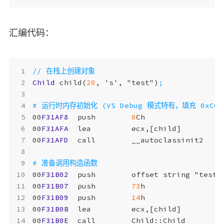
汇编代码：
Child
child
(
20
,
'
s
'
,
"
test
"
)
00
F31AF8
push
0
Ch
00
F31AFA
lea
ecx
,[
child
]
00
F31AFD
call
__autoclassinit2
00
F31B02
push
offset
string
"
test
"
00
F31B07
push
73
h
00
F31B09
push
14
h
00
F31B0B
lea
ecx
,[
child
]
00
F31B0E
call
Child
::
Child