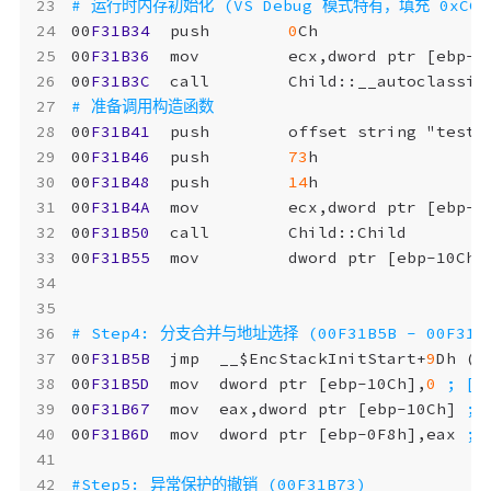
00
F31B34
push
0
Ch
00
F31B36
mov
ecx
,
dword
ptr
[
ebp-1
00
F31B3C
call
Child
::
__autoclassin
00
F31B41
push
offset
string
"
test
"
00
F31B46
push
73
h
00
F31B48
push
14
h
00
F31B4A
mov
ecx
,
dword
ptr
[
ebp-1
00
F31B50
call
Child
::
Child
00
F31B55
mov
dword
ptr
[
ebp-10Ch
]
00
F31B5B
jmp
__$EncStackInitStart
+
9
Dh
(
0
00
F31B5D
mov
dword
ptr
[
ebp-10Ch
],
0
00
F31B67
mov
eax
,
dword
ptr
[
ebp-10Ch
]
00
F31B6D
mov
dword
ptr
[
ebp-0F8h
],
eax