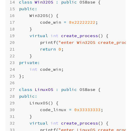
class
Win32OS
:
public
OSBase
{
public
:
Win32OS
()
{
code_win
=
0x22222222
;
}
virtual
int
create_process
()
{
printf
(
"enter Win32OS create_proce
return
0
;
}
private
:
int
code_win
;
};
class
LinuxOS
:
public
OSBase
{
public
:
LinuxOS
()
{
code_linux
=
0x33333333
;
}
virtual
int
create_process
()
{
printf
(
"enter LinuxOS create_proce