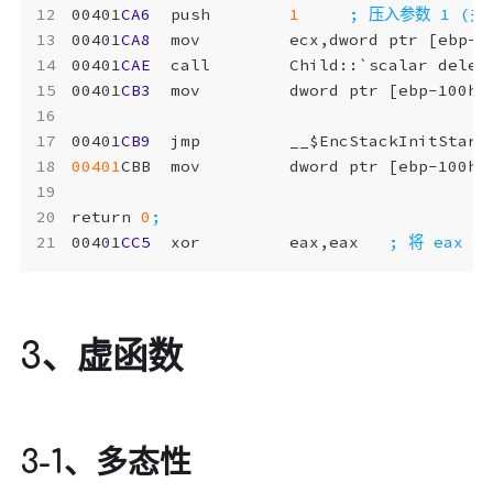
00401
CA6
push
1
00401
CA8
mov
ecx
,
dword
ptr
[
ebp-0
00401
CAE
call
Child
::
`
scalar
delet
00401
CB3
mov
dword
ptr
[
ebp-100h
]
00401
CB9
jmp
__$EncStackInitStart
00401
CBB
mov
dword
ptr
[
ebp-100h
]
return
0
00401
CC5
xor
eax
,
eax
3、虚函数
3-1、多态性