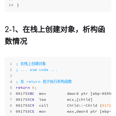
}
2-1、在栈上创建对象，析构函
数情况
return
0
001753
BC
mov
dword
ptr
[
ebp-0E0h
]
001753
C6
lea
ecx
,[
child
]
001753
C9
call
Child
::
~
Child
(
01713
001753
CE
mov
eax
,
dword
ptr
[
ebp-0