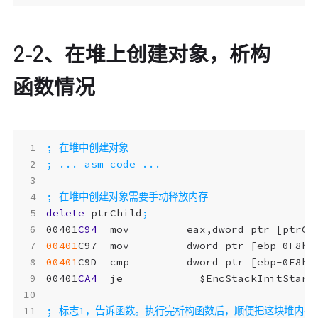
2-2、在堆上创建对象，析构
函数情况
delete
ptrChild
00401
C94
mov
eax
,
dword
ptr
[
ptrCh
00401
C97
mov
dword
ptr
[
ebp-0F8h
]
00401
C9D
cmp
dword
ptr
[
ebp-0F8h
]
00401
CA4
je
__$EncStackInitStart