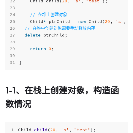
Child
child
(
20
,
's'
,
"test"
);
Child
*
ptrChild
=
new
Child
(
20
,
's'
,
"
delete
ptrChild
;
return
0
;
}
1-1、在栈上创建对象，构造函
数情况
Child
child
(
20
,
's'
,
"test"
);