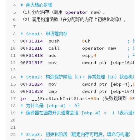
（1）分配内存（调用
operator
new
）。
（2）调用构造函数（在分配好的内存上初始化对象）。
00
F31B14
push
0
Ch
00
F31B16
call
operator
new
00
F31B1B
add
esp
,
4
00
F31B1E
mov
dword
ptr
[
ebp-104h
]
00
F31B24
mov
dword
ptr
[
ebp-4
],
0
00
F31B2B
cmp
dword
ptr
[
ebp-104h
]
je
__$EncStackInitStart
+
93
h
(
失败跳转到
0
F3