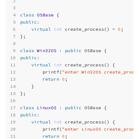
class
OSBase
{
public
:
virtual
int
create_process
()
=
0
;
};
class
Win32OS
:
public
OSBase
{
public
:
virtual
int
create_process
()
{
printf
(
"enter Win32OS create_proce
return
0
;
}
};
class
LinuxOS
:
public
OSBase
{
public
:
virtual
int
create_process
()
{
printf
(
"enter LinuxOS create_proce
return
0
;