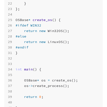
}
};
OSBase
*
create_os
()
{
return
new
Win32OS
();
return
new
LinuxOS
();
}
int
main
()
{
OSBase
*
os
=
create_os
();
os
->
create_process
();
return
0
;