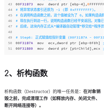
00
F31B73
mov
dword
ptr
[
ebp-4
],
0
FFFFFFFF
00
F31B7A
mov
ecx
,
dword
ptr
[
ebp-0F8h
]
00
F31B80
mov
dword
ptr
[
ptrChild
],
ecx
2、析构函数
析构函数（Destructor）的唯一任务是：
在对象销
毁之前，完成清理工作（如释放内存、关闭文件、
断开网络连接等）。