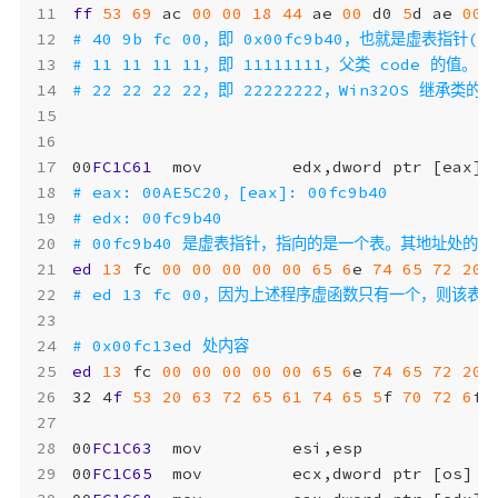
ff
53
69
ac
00
00
18
44
ae
00
d0
5
d
ae
00
00
FC1C61
mov
edx
,
dword
ptr
[
eax
]
ed
13
fc
00
00
00
00
00
65
6
e
74
65
72
20
ed
13
fc
00
00
00
00
00
65
6
e
74
65
72
20
32
4
f
53
20
63
72
65
61
74
65
5
f
70
72
6
f
00
FC1C63
mov
esi
,
esp
00
FC1C65
mov
ecx
,
dword
ptr
[
os
]