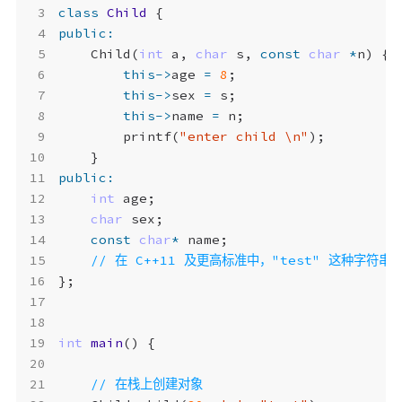
class
Child
{
public
:
Child
(
int
a
,
char
s
,
const
char
*
n
)
{
this
->
age
=
8
;
this
->
sex
=
s
;
this
->
name
=
n
;
printf
(
"enter child 
\n
"
);
}
public
:
int
age
;
char
sex
;
const
char
*
name
;
};
int
main
()
{