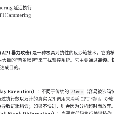
mering 延迟执行
 Hammering
g(API 暴力攻击)
是一种极具对抗性的反沙箱技术。它的
生大量的“背景噪音”来干扰监控系统。它主要通过
高频、
达成目的。
y Execution）
：不同于传统的
（容易被沙箱快
Sleep
g 通过执行数以万计的真实 API 调用来消耗 CPU 时间。
能会导致逻辑错误；如果不快进，则会因为分析超时而放弃
 Stack Obfuscation）
：当恶意代码执行关键操作（如解