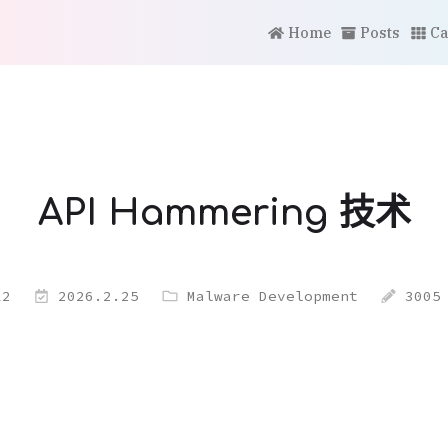
Home
Posts
Ca
API Hammering 技术
12
2026.2.25
Malware Development
3005