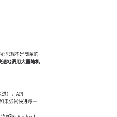
核心思想不是简单的
快速地调用大量随机
进），API
沙箱如果尝试快进每一
。
密 Payload