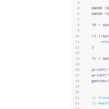
DWORD
T
DWORD
T
T0
=
Ge
if
(
!
Ap
ret
}
T1
=
Ge
printf
(
printf
(
getchar