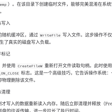
）。在该目录下创建临时文件，能够完美混淆在系统
emp
中。
与写入
的随机缓冲区，通过
写入文件。这步操作不仅
WriteFile
还产生了真实的磁盘写入负载。
并标记
，并使用
重新打开文件读取句柄。此时使用
CreateFileW
标志。这是一个高级技巧，它告诉操作系统：
_ON_CLOSE
即物理删除该文件。
与清理
刚才写入的数据重新读入内存。随后立即清理并释放（Fre
磁盘的往返传输，进一步拉长了执行时间。