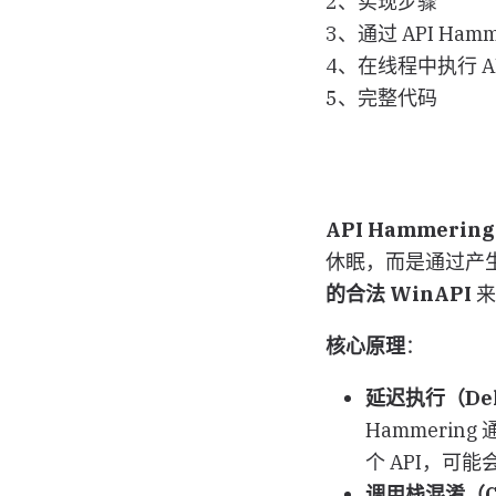
2、实现步骤
3、通过 API Ham
4、在线程中执行 API
5、完整代码
API Hammerin
休眠，而是通过产
的合法 WinAPI
来
核心原理
：
延迟执行（Dela
Hammerin
个 API，可
调用栈混淆（Call