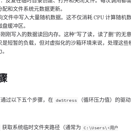
W
：反复在临时目录创建、打开和关闭文件。每次调用都
分配和文件系统元数据更新。
向文件中写入大量随机数据。这不仅消耗 CPU 计算随机
磁盘缓冲区。
将刚刚写入的数据读回内存。这种“写了读，读了删”的无
只是短暂的负载，但对虚拟化的沙箱环境来说，处理这些
力。
骤
ng 可通过以下五个步骤，在
（循环压力值）的驱动
dwStress
获取系统临时文件夹路径（通常为
C:\Users\<用户