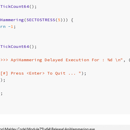
tTickCount64
();
iHammering
(
SECTOSTRESS
(
5
)))
{
urn
-
1
;
tTickCount64
();
">>> ApiHammering Delayed Execution For : %d 
\n
"
,
"[#] Press <Enter> To Quit ... "
);
();
0
;