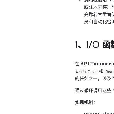
或注入内存）时
充斥着大量看
员和自动化检
1、I/O 函
在
API Hammeri
和
WriteFile
Rea
的任务之一，涉及
通过循环调用这些 
实现机制
：