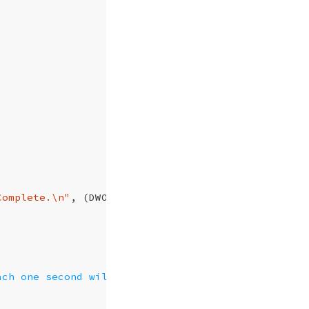
Complete.
\n
"
,
(
DWORD
)(
T1
-
T0
));