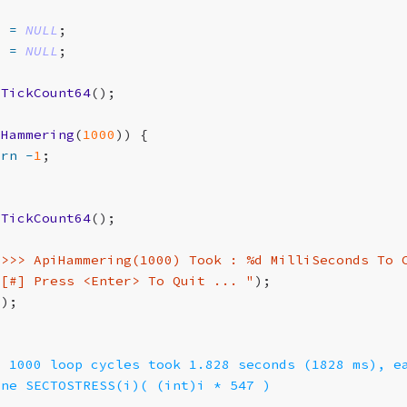
0
=
NULL
;
1
=
NULL
;
tTickCount64
();
iHammering
(
1000
))
{
urn
-
1
;
tTickCount64
();
">>> ApiHammering(1000) Took : %d MilliSeconds To 
"[#] Press <Enter> To Quit ... "
);
();