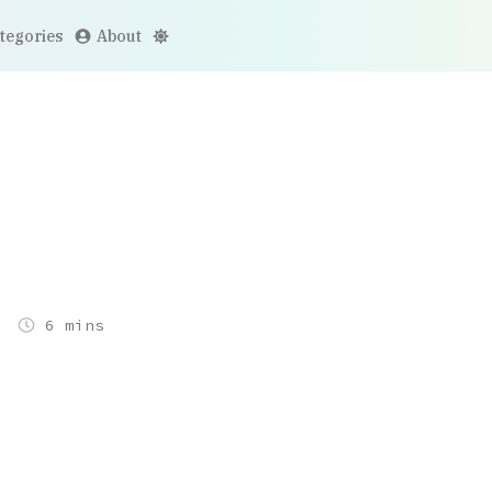
tegories
About
6 mins