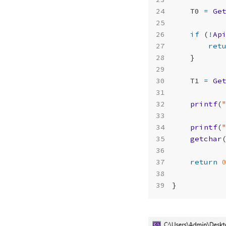
T0
=
Ge
if
(
!
Ap
ret
}
T1
=
Ge
printf
(
printf
(
getchar
return
}